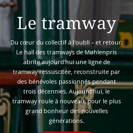
Le tramway
Du cœur du collectif à l'oubli – et retour.
Le hall des tramways de Møhlenpris
abrite aujourd'hui une ligne de
tramway ressuscitée, reconstruite par
des bénévoles passionnés pendant
trois décennies. Aujourd'hui, le
tramway roule à nouveau, pour le plus
grand bonheur des nouvelles
générations.