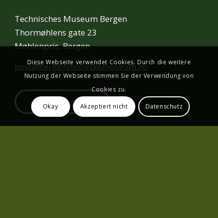
Technisches Museum Bergen
Thormøhlens gate 23
Møhlenpris, Bergen
Diese Webseite verwendet Cookies. Durch die weitere
post@bergenstekniskemuseum.no
Nutzung der Webseite stimmen Sie der Verwendung von
Cookies zu.
IN DER KARTE ÖFFNEN
Okay
Akzeptiert nicht
Datenschutz
Technisches Museum Bergen |
Datenschutz
|
Webdesign von
Limedrop